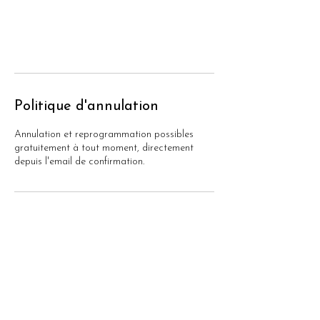
Politique d'annulation
Annulation et reprogrammation possibles
gratuitement à tout moment, directement
depuis l'email de confirmation.
Coordonnées
06 68 14 23 14
alixviti@resilienceetconscience.com
Marseille, France