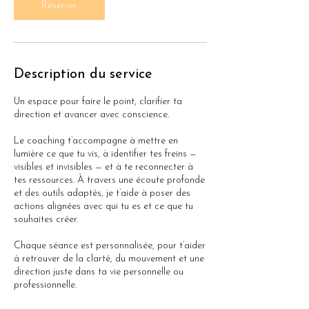
i
Réserver
n
Description du service
Un espace pour faire le point, clarifier ta
direction et avancer avec conscience.
Le coaching t’accompagne à mettre en
lumière ce que tu vis, à identifier tes freins —
visibles et invisibles — et à te reconnecter à
tes ressources. À travers une écoute profonde
et des outils adaptés, je t’aide à poser des
actions alignées avec qui tu es et ce que tu
souhaites créer.
Chaque séance est personnalisée, pour t’aider
à retrouver de la clarté, du mouvement et une
direction juste dans ta vie personnelle ou
professionnelle.