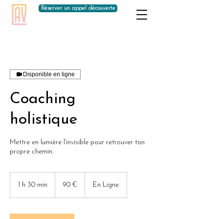
Réserver un appel découverte
Disponible en ligne
Coaching
holistique
Mettre en lumière l’invisible pour retrouver ton
propre chemin.
90
euros
1 h 30 min
1
90 €
En Ligne
3
0
m