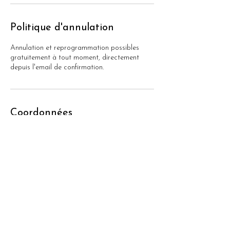
Politique d'annulation
Annulation et reprogrammation possibles
gratuitement à tout moment, directement
depuis l'email de confirmation.
Coordonnées
06 68 14 23 14
alixviti@resilienceetconscience.com
Marseille, France
Accompagnante en pratiques non
conventionnelles, je propose des approches