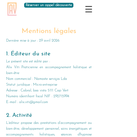
Réserver un appel découverte
Mentions légales
Dernière mise à jour : 29 avril 2026
1. Éditeur du site
Le présent site est édité par :
Alix Viti Praticienne en accompagnement holistique et
bien-être
Nom commercial : Namaste serviços Lda
Statut juridique : Micro-entreprise
Adresse : Cabral, boa vista 5111 Cap Vert
Numéro identifiant fiscal NIF :
292715994
E-mail :
alix.viti@gmail.com
2. Activité
L’éditeur propose des prestations d’accompagnement au
bien-être, développement personnel, soins énergétiques et
accompagnements holistiques, séances d'hypnose