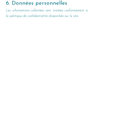
6. Données personnelles
Les informations collectées sont traitées conformément à
la politique de confidentialité disponible sur le site.
7. Contact
Pour toute question :
alix.viti@gmail.com
Accompagnante en pratiques non
conventionnelles, je propose des approches
complémentaires en santé naturelle. Ces
séances ne remplacent pas un avis médical
: en cas de besoin, consultez un
professionnel de santé.
En savoir plus
Contact
Question Fréquentes
Blog
Politique de confidentialité
Conditions Générales de Vente