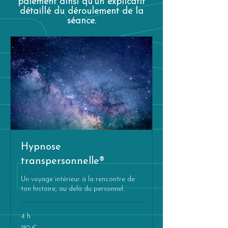
paiement ainsi qu'un explicatif
détaillé du déroulement de la
séance.
Hypnose
transpersonnelle®
Un voyage intérieur à la rencontre de
ton histoire, au delà du personnel.
4 h
180