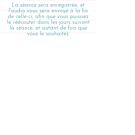
La séance sera enregistrée, et
l'audio vous sera envoyé à la fin
de celle-ci, afin que vous puissiez
le réécouter dans les jours suivant
la séance, et autant de fois que
vous le souhaitez.
La mémoire, c'est comme l'écho
qui continue à répercuter après
que le son s'est éteint
Samuel Butler