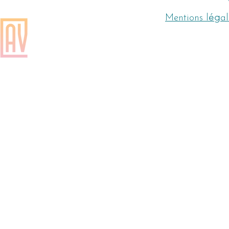
é
g
Mentions l
al