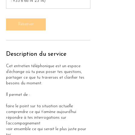
: +33 6 68 14 23 14)
n
Réserver
Description du service
Cet entretien téléphonique est un espace
d’échange où tu peux poser tes questions,
partager ce que tu traverses et clarifier tes
besoins du moment.
Il permet de :
faire le point sur ta situation actuelle
comprendre ce qui t’amène aujourd’hui
répondre à tes interrogations sur
l’accompagnement
voir ensemble ce qui serait le plus juste pour
toi