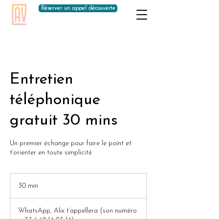
Réserver un appel découverte
Entretien
téléphonique
gratuit 30 mins
Un premier échange pour faire le point et
t’orienter en toute simplicité
30 min
3
0
m
WhatsApp, Alix t’appellera (son numéro
i