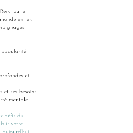
eiki ou le 
 monde entier. 
émoignages.
 popularité.
profondes et 
 et ses besoins.
arté mentale.
x défis du 
lir votre 
 aujourd’hui 