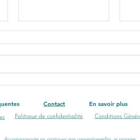
Les Bienfaits des Soins
Radi
Énergétiques : Retrouver
Anci
l’Équilibre Corps-Esprit
Vos 
quentes
Contact
En savoir plus
Politique de confidentialité
Conditions Génér
es
Accompagnante en pratiques non conventionnelles, je propose