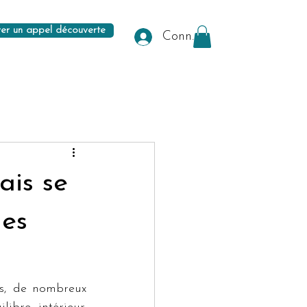
er un appel découverte
Connexion
ais se
ues
s, de nombreux 