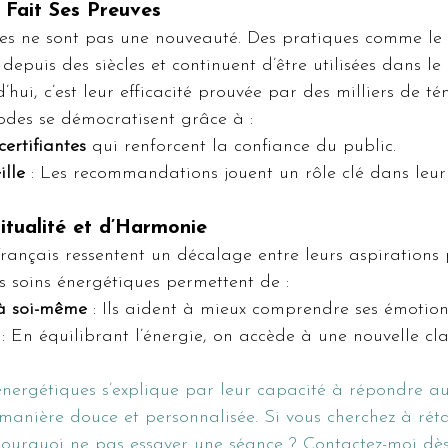
 Fait Ses Preuves
es ne sont pas une nouveauté. Des pratiques comme le R
depuis des siècles et continuent d’être utilisées dans le
’hui, c’est leur efficacité prouvée par des milliers de t
odes se démocratisent grâce à :
ertifiantes
 qui renforcent la confiance du public.
ille
 : Les recommandations jouent un rôle clé dans leur
itualité et d’Harmonie
rançais ressentent un décalage entre leurs aspirations 
s soins énergétiques permettent de :
 à soi-même
 : Ils aident à mieux comprendre ses émotions
 : En équilibrant l’énergie, on accède à une nouvelle cl
énergétiques s’explique par leur capacité à répondre au
nière douce et personnalisée. Si vous cherchez à rétab
 pourquoi ne pas essayer une séance ? Contactez-moi dès