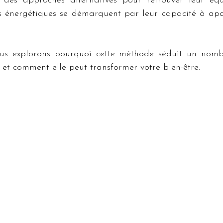
t des approches alternatives pour retrouver leur équil
ns énergétiques se démarquent par leur capacité à apai
ous explorons pourquoi cette méthode séduit un nombr
et comment elle peut transformer votre bien-être.