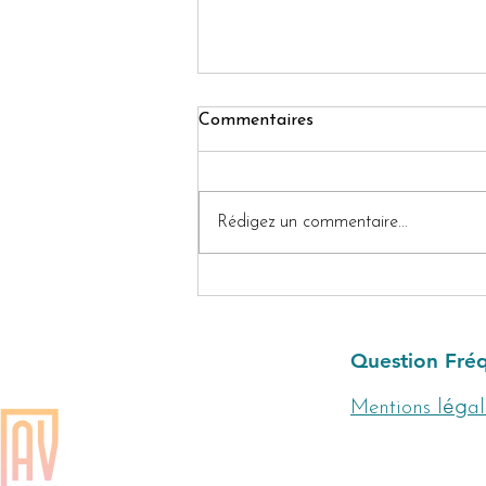
Commentaires
Rédigez un commentaire...
Comprendre les Relations
Toxiques et Comment S’en
Libérer
Question Fré
é
g
Mentions l
al