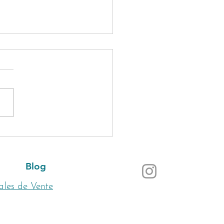
esthésie : Une Pratique
enne pour Répondre à
Questions
Blog
ales de Vente