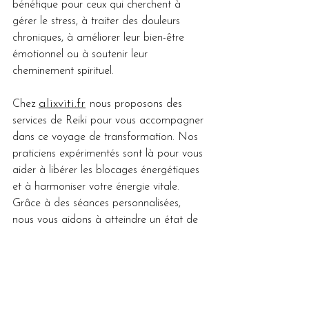
bénéfique pour ceux qui cherchent à 
gérer le stress, à traiter des douleurs 
chroniques, à améliorer leur bien-être 
émotionnel ou à soutenir leur 
cheminement spirituel.
alixviti.fr
Chez 
nous proposons des 
services de Reiki pour vous accompagner 
dans ce voyage de transformation. Nos 
praticiens expérimentés sont là pour vous 
aider à libérer les blocages énergétiques 
et à harmoniser votre énergie vitale. 
Grâce à des séances personnalisées, 
nous vous aidons à atteindre un état de 
bien-être profond et à vivre une vie plus 
équilibrée et épanouissante. Venez 
découvrir comment le Reiki peut vous 
soutenir dans votre quête de santé et de 
bien-être. 